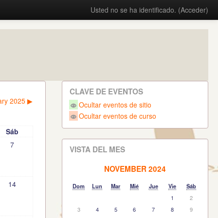
Usted no se ha identificado. (
Acceder
)
CLAVE DE EVENTOS
ary 2025
▶︎
Ocultar eventos de sitio
Ocultar eventos de curso
Sáb
7
VISTA DEL MES
NOVEMBER 2024
14
Dom
Lun
Mar
Mié
Jue
Vie
Sáb
1
2
3
4
5
6
7
8
9