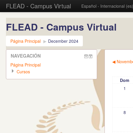
FLEAD - Campus Virtual
Español - Internacional (es
FLEAD - Campus Virtual
Página Principal
▶︎
December 2024
NAVEGACIÓN
◀︎
Novembe
Página Principal
Cursos
Dom
1
8